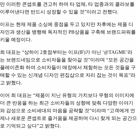
만 이러한 콘셉트를 견고히 하며 타 업체
,
타 업종과의 콜라보를
이루어낸다면 반드시 성장할 수 있을 것
”
이라고 전했다
.
이프는 현재 제품 소싱에 중점을 두고 있지만 차후에는 제품 디
자인과 생산을 병행해 독자적인
PB
상품을 구축해 브랜드파워를
키울 예정이다
.
최 대표는
“
상하이
2
호점부터는 이프
(IF)
가 아닌
‘@TAGME’
라
는 브랜드네임으로 소비자들을 찾아갈 것
”
이라며
“
모든 공간을
플레이존화 하여 소비자들이 매장에서 체험하는 모든 것들을 구
매할 수 있는 신개념 디자인 편집샵으로 자리 잡는 것이 목표
”
라
고 밝혔다
.
이어 최 대표는
“
제품이 지닌 유형의 가치보다 무형의 이미지에
더 큰 반응을 하는 최근 소비자들의 성향에 맞춰 다양한 이야기
와 감성으로 소비세대의 마음을 공략할 것
”
이라며
“
고객에게 언
제나 새로운 콘셉트로 즐거움을 제공하며 다시 찾게 되는 공간으
로 기억되고 싶다
”
고 밝혔다
.