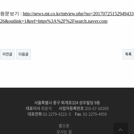
원문보기
:
http://news.mt.co.kr/mtview.php?no=20170725152949433
26&outlink=1&ref=https%3A%2F%2Fsearch.naver.com
이전글
다음글
목록
서울특별시 중구 퇴계로324 성우빌딩 9층
대표이사
최윤석
사업자등록번호
203-67-60269
대표전화
02-2279-4222~3
Fax
. 02-2279-4959
홈으로
오시는 길