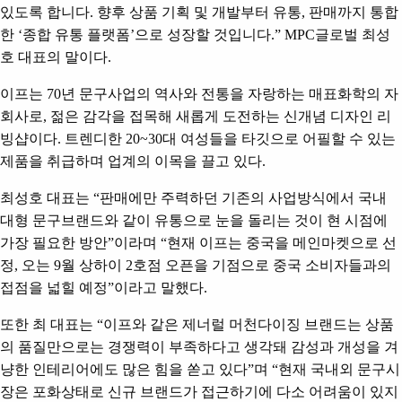
있도록 합니다
.
향후 상품 기획 및 개발부터 유통
,
판매까지 통합
한
‘
종합 유통 플랫폼
’
으로 성장할 것입니다
.” MPC
글로벌 최성
호 대표의 말이다
.
이프는
70
년 문구사업의 역사와 전통을 자랑하는 매표화학의 자
회사로
,
젊은 감각을 접목해 새롭게 도전하는 신개념 디자인 리
빙샵이다
.
트렌디한
20~30
대 여성들을 타깃으로 어필할 수 있는
제품을 취급하며 업계의 이목을 끌고 있다
.
최성호 대표는
“
판매에만 주력하던 기존의 사업방식에서 국내
대형 문구브랜드와 같이 유통으로 눈을 돌리는 것이 현 시점에
가장 필요한 방안
”
이라며
“
현재 이프는 중국을 메인마켓으로 선
정
,
오는
9
월 상하이
2
호점 오픈을 기점으로 중국 소비자들과의
접점을 넓힐 예정
”
이라고 말했다
.
또한 최 대표는
“
이프와 같은 제너럴 머천다이징 브랜드는 상품
의 품질만으로는 경쟁력이 부족하다고 생각돼 감성과 개성을 겨
냥한 인테리어에도 많은 힘을 쏟고 있다
”
며
“
현재 국내외 문구시
장은 포화상태로 신규 브랜드가 접근하기에 다소 어려움이 있지