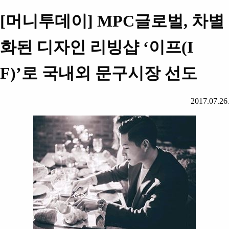
[
머니투데이
] MPC
글로벌
,
차별
화된 디자인 리빙샵
‘
이프
(I
F)’
로 국내외 문구시장 선도
2017.07.26
.